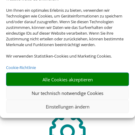
International GmbH & Co.KG im Auftrag des
Webseiteninhabers.
Um Ihnen ein optimales Erlebnis zu bieten, verwenden wir
Technologien wie Cookies, um Geräteinformationen zu speichern
und/oder darauf zuzugreifen. Wenn Sie diesen Technologien
zustimmmen, können wir Daten wie das Surfverhalten oder
eindeutige IDs auf dieser Website verarbeiten. Wenn Sie ihre
Zustimmung nicht erteilen oder zurückziehen, können bestimmte
Merkmale und Funktionen beeinträchtigt werden.
Wir verwenden Statistiken-Cookies und Marketing Cookies.
Cookie-Richtlinie
Alle Cookies akzeptieren
Riesige Auswahl
Nur technisch notwendige Cookies
Wählen Sie aus einer Vielzahl
an Hotel Angeboten weltweit!
Einstellungen ändern