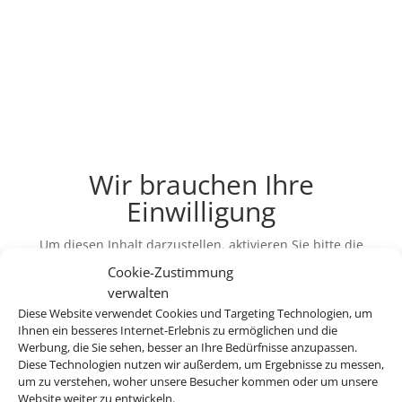
Wir brauchen Ihre
Einwilligung
Um diesen Inhalt darzustellen, aktivieren Sie bitte die
Cookies. Es werden ggf. personenbezogene Daten
Cookie-Zustimmung
verarbeitet.
verwalten
Diese Website verwendet Cookies und Targeting Technologien, um
Ihnen ein besseres Internet-Erlebnis zu ermöglichen und die
Cookies akzeptieren
Werbung, die Sie sehen, besser an Ihre Bedürfnisse anzupassen.
Diese Technologien nutzen wir außerdem, um Ergebnisse zu messen,
um zu verstehen, woher unsere Besucher kommen oder um unsere
Die Abwicklung der Buchung übernimmt Schmetterling
Website weiter zu entwickeln.