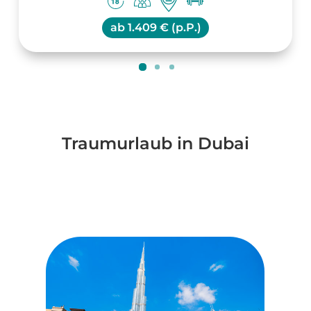
ab
1.409 € (p.P.)
Traumurlaub in Dubai